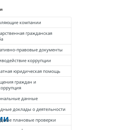
ия
вляющие компании
арственная гражданская
ба
ативно-правовые документы
иводействие коррупции
латная юридическая помощь
щения граждан и
коррупция
ональные данные
одные доклады о деятельности
ми
одные плановые проверки