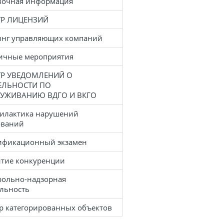
вочная информация
ТР ЛИЦЕНЗИЙ
инг управляющих компаний
ичные мероприятия
ТР УВЕДОМЛЕНИЙ О
ЕЛЬНОСТИ ПО
УЖИВАНИЮ ВДГО И ВКГО
илактика нарушений
ований
ификационный экзамен
итие конкуренции
рольно-надзорная
ельность
тр категорированных объектов