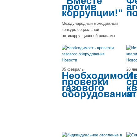
"Вместе
Ф
против
аг
коррупции!"
п
Международный молодежный
конкурс социальной
антикоррупционной рекламы
Новости
Ново
05 февраль
28 ян
Необходимост
И
проверки
с
газового
к
оборудования
а