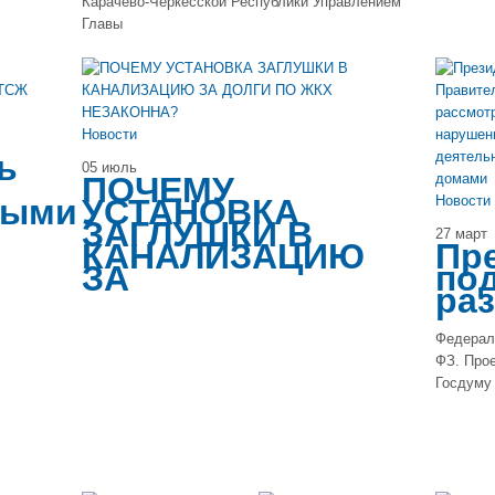
Карачево-Черкесской Республики Управлением
Главы
Новости
ь
05 июль
ПОЧЕМУ
ными
УСТАНОВКА
Новости
ЗАГЛУШКИ В
27 март
КАНАЛИЗАЦИЮ
Пр
ЗА
по
ра
Федераль
ФЗ. Прое
Госдуму