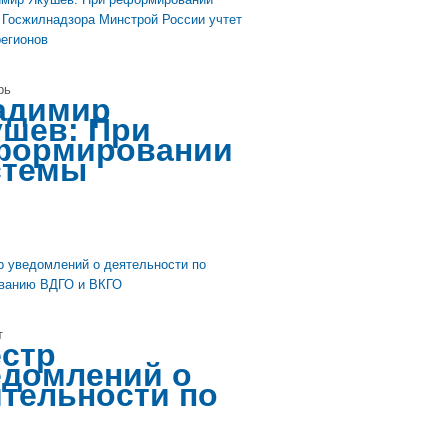
рь
адимир
ушев: При
формировании
стемы
т
естр
едомлений о
ятельности по