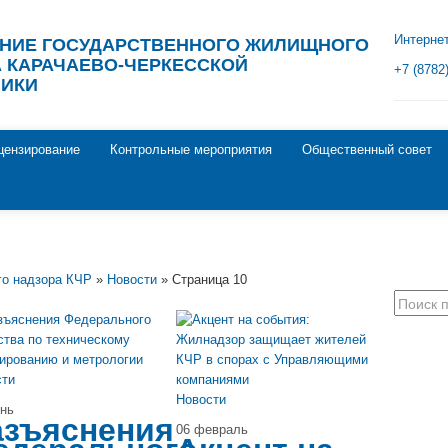
Интерне
ЕНИЕ ГОСУДАРСТВЕННОГО ЖИЛИЩНОГО
 КАРАЧАЕВО-ЧЕРКЕССКОЙ
+7 (8782
ЛИКИ
цензирование
Контрольные мероприятия
Общественный совет
го надзора КЧР
»
Новости
» Страница 10
дате
популярности
посещаемости
комментариям
сти
алфавиту
Новости
юнь
азъяснения
06 февраль