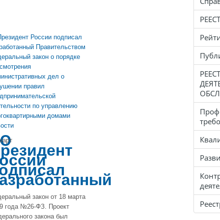
Спра
РЕЕС
Рейт
Публ
РЕЕС
ДЕЯТ
ОБСЛ
Проф
треб
ости
Ю
Квал
март
резидент
оссии
Разв
одписал
азработанный
Конт
деят
еральный закон от 18 марта
Реес
9 года №26-ФЗ. Проект
ерального закона был