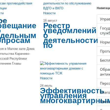
Навигац
сти
Новости
ое
Упра
густ
16 август
овещание
Реестр
Госуд
о
уведомлений
служ
тдельным
о
опросам
деятельности
Норм
по
дня в Малом зале Дома
Прот
тельства Карачево-
сской Республики
Бесп
влением Главы
Обра
анти
Новости
Перс
24 июль
Эффективность
Ежег
управления
многоквартирны
Ежег