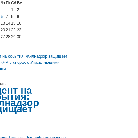
Чт
Пт
Сб
Вс
1
2
6
7
8
9
13
14
15
16
20
21
22
23
27
28
29
30
аль
ент на
бытия:
лнадзор
щищает