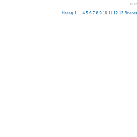
вне
Назад
1
...
4
5
6
7
8
9
10
11
12
13
Впере