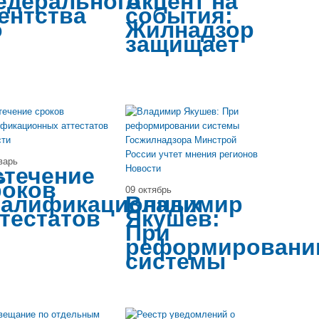
едерального
Акцент на
ентства
события:
о
Жилнадзор
защищает
сти
варь
ь
стечение
Новости
роков
09 октябрь
валификационных
Владимир
ттестатов
Якушев:
При
реформировани
системы