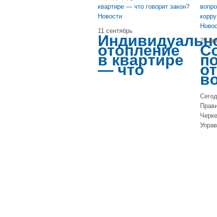
Новости
Ново
11 сентябрь
Индивидуальн
29 ав
отопление
С
в квартире
п
— что
о
в
Сего
Прави
Черке
Упра