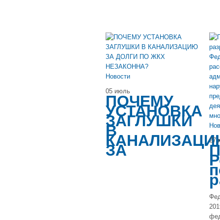
Новости
05 июль
ПОЧЕМУ
УСТАНОВКА
ЗАГЛУШКИ
В
Нов
КАНАЛИЗАЦИ
27 
ЗА
П
Р
п
р
Фед
201
фед