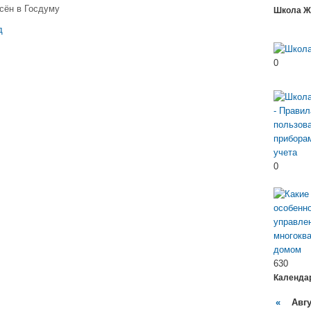
сён в Госдуму
Школа Ж
д
0
0
630
Календа
«
Авгус