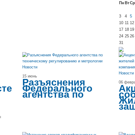
Пн
Вт
Ср
3
4
5
10
11
12
17
18
19
24
25
26
31
Новости
Новости
15 июнь
Разъяснения
06 февр
сте
Федерального
Акц
агентства по
со
Жи
за
ы