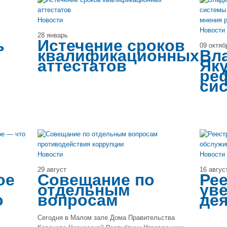
Новости
Новости
28 январь
ь
Истечение сроков
09 октяб
квалификационных
Вл
аттестатов
Як
ре
си
Новости
Новости
29 август
16 авгус
ое
Совещание по
Ре
отдельным
ув
о
вопросам
де
Сегодня в Малом зале Дома Правительства