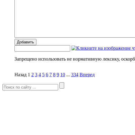
Добавить
Запрещено использовать не нормативную лексику, оскорб
Назад
1
2
3
4
5
6
7
8
9
10
...
334
Вперед